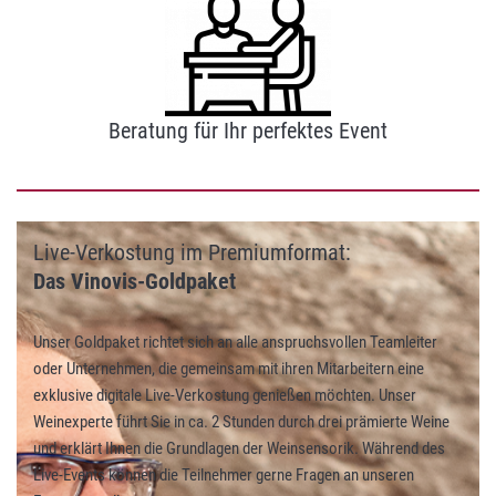
Beratung für Ihr perfektes Event
Live-Verkostung im Premiumformat:
Das Vinovis-Goldpaket
Unser Goldpaket richtet sich an alle anspruchsvollen Teamleiter
oder Unternehmen, die gemeinsam mit ihren Mitarbeitern eine
exklusive digitale Live-Verkostung genießen möchten. Unser
Weinexperte führt Sie in ca. 2 Stunden durch drei prämierte Weine
und erklärt Ihnen die Grundlagen der Weinsensorik. Während des
Live-Events können die Teilnehmer gerne Fragen an unseren