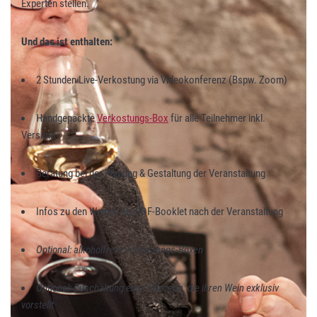
Experten stellen.
Und das ist enthalten:
2 Stunden Live-Verkostung via Videokonferenz (Bspw. Zoom)
Handgepackte
Verkostungs-Box
für alle Teilnehmer inkl.
Versand
Beratung bei der Planung & Gestaltung der Veranstaltung
Infos zu den Weinen als PDF-Booklet nach der Veranstaltung
Optional: alkoholfreie Verkostungs-Boxen
Optional: Zuschaltung einer Winzerin, die ihren Wein exklusiv
vorstellt