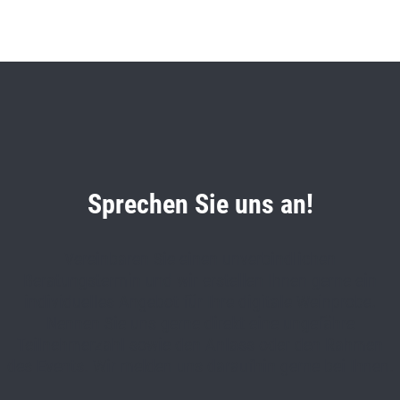
Sprechen Sie uns an!
Vereinbaren Sie einen unverbindlichen
Beratungstermin und wir erstellen Ihnen gerne ein
individuelles Angebot für Ihre digitale Weinprobe.
Nennen Sie uns gerne direkt eine ungefähre
Teilnehmerzahl sowie den Anlass oder den Rahmen
des Events. Wir melden uns daraufhin gerne bei Ihnen.