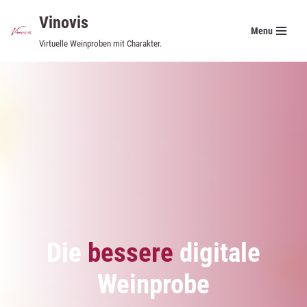
Vinovis
Menu
Zum
Virtuelle Weinproben mit Charakter.
Inhalt
springen
Die
bessere
digitale
Weinprobe